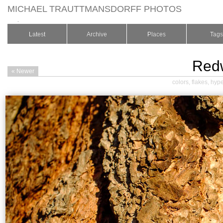
MICHAEL TRAUTTMANSDORFF PHOTOS
.
Latest
Archive
Places
Tags
Redw
« Newer
colors
,
flakes
,
hype