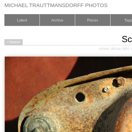
MICHAEL TRAUTTMANSDORFF PHOTOS
.
Latest
Archive
Places
Tags
Sc
« Newer
curves
,
decay
,
light
,