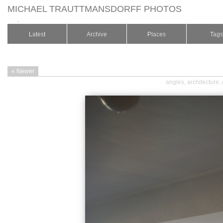
MICHAEL TRAUTTMANSDORFF PHOTOS
.
Latest
Archive
Places
Tags
« Newer
angles
,
architecture
,