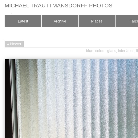
MICHAEL TRAUTTMANSDORFF PHOTOS
.
Latest
Archive
Places
Tags
« Newer
blue
,
colors
,
glass
,
interfaces
,
l