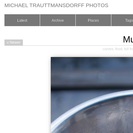
MICHAEL TRAUTTMANSDORFF PHOTOS
.
Latest
Archive
Places
Tags
M
« Newer
curves
,
food
,
full f