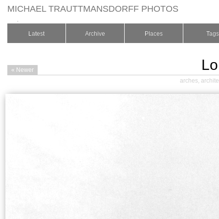
MICHAEL TRAUTTMANSDORFF PHOTOS
.
Latest
Archive
Places
Tags
Lo
« Newer
arches
,
archit