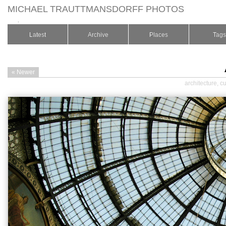
MICHAEL TRAUTTMANSDORFF PHOTOS
.
Latest
Archive
Places
Tags
« Newer
architecture
,
cu