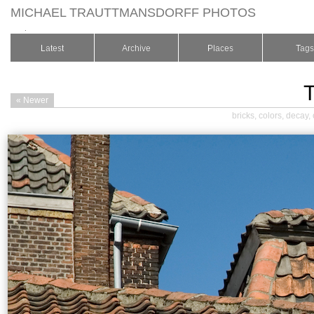
MICHAEL TRAUTTMANSDORFF PHOTOS
.
Latest
Archive
Places
Tags
T
« Newer
bricks
,
colors
,
decay
,