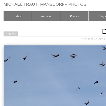
MICHAEL TRAUTTMANSDORFF PHOTOS
.
Latest
Archive
Places
Tags
« Newer
architecture
,
birds