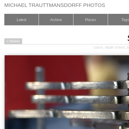
MICHAEL TRAUTTMANSDORFF PHOTOS
.
Latest
Archive
Places
Tags
« Newer
colors
,
depth of field
,
l