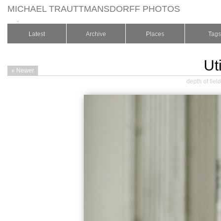
MICHAEL TRAUTTMANSDORFF PHOTOS
.
Latest
Archive
Places
Tags
Ut
« Newer
depth of field