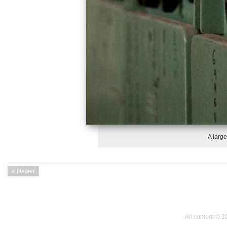
A large
« Newer
All content © 