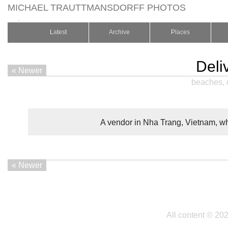
MICHAEL TRAUTTMANSDORFF PHOTOS
.
Latest
Archive
Places
Deli
« Newer
beaches
,
A vendor in Nha Trang, Vietnam, wh
« Newer
All content © 20