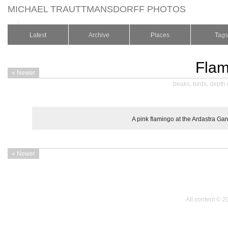
MICHAEL TRAUTTMANSDORFF PHOTOS
.
Latest
Archive
Places
Tags
Flam
« Newer
beaks
,
birds
,
depth o
A pink flamingo at the Ardastra Ga
« Newer
All content © 