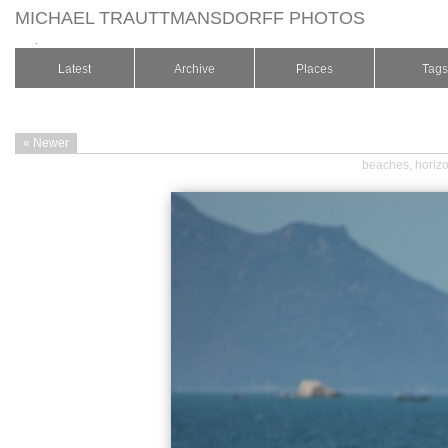
MICHAEL TRAUTTMANSDORFF PHOTOS
.
Latest
Archive
Places
Tags
« Newer
beaches
,
horiz