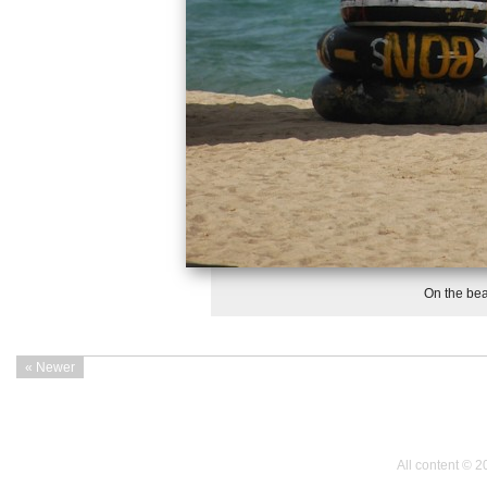
On the bea
« Newer
All content © 